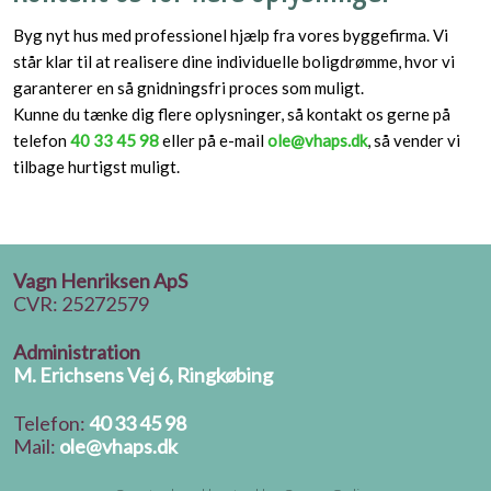
Byg nyt hus med professionel hjælp fra vores byggefirma. Vi
står klar til at realisere dine individuelle boligdrømme, hvor vi
garanterer en så gnidningsfri proces som muligt.
Kunne du tænke dig flere oplysninger, så kontakt os gerne på
telefon
40 33 45 98
eller på e-mail
ole@vhaps.dk
, så vender vi
tilbage hurtigst muligt.
Vagn Henriksen ApS
CVR: 25272579
Administration
M. Erichsens Vej 6,
Ringkøbing
Telefon:
40 33 45 98
Mail:
ole@vhaps.dk