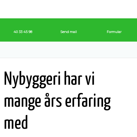
40 33 45 98
Send mail
Formular
​Nybyggeri har vi
mange års erfaring
med